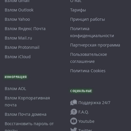
Взлом Gmail
О нас
Взлом Outlook
Тарифы
Взлом Yahoo
Принцип работы
Взлом Яндекс Почта
Политика
конфиденциальности
Взлом Mail.ru
Партнерская программа
Взлом Protonmail
Пользовательское
Взлом iCloud
соглашение
Политика Cookies
ИНФОРМАЦИЯ
Взлом AOL
СОЦИАЛЬНЫЕ
Взлом Корпоративная
Поддержка 24/7
почта
F.A.Q.
Взлом Почта домена
Youtube
Восстановить пароль от
Twitter
почты