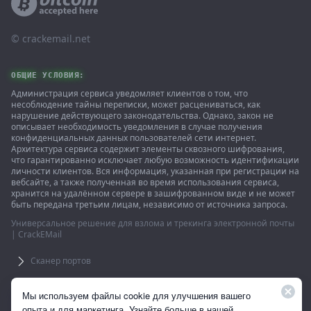
© ‌crackemail.net
ОБЩИЕ УСЛОВИЯ:
Администрация сервиса уведомляет клиентов о том, что
несоблюдение тайны переписки, может расцениваться, как
нарушение действующего законодательства. Однако, закон не
описывает необходимость уведомления в случае получения
конфиденциальных данных пользователей сети интернет.
Архитектура сервиса содержит элементы сквозного шифрования,
что гарантированно исключает любую возможность идентификации
личности клиентов. Вся информация, указанная при регистрации на
вебсайте, а также полученная во время использования сервиса,
хранится на удалённом сервере в зашифрованном виде и не может
быть передана третьим лицам, независимо от источника запроса.
Универсальное решение для взлома и трекинга электронной почты
| CrackEMail
Сканер портов
Использование сайта подразумевает согласие с пользовательским
Мы используем файлы cookie для улучшения вашего
соглашением. 18 +
опыта и для маркетинга. Узнайте больше в нашей