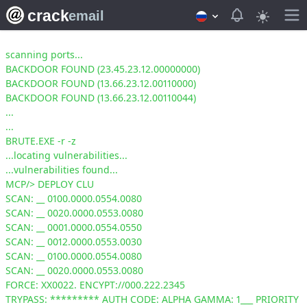
crack
View notifica
email
scanning ports...
BACKDOOR FOUND (23.45.23.12.00000000)
BACKDOOR FOUND (13.66.23.12.00110000)
BACKDOOR FOUND (13.66.23.12.00110044)
...
...
BRUTE.EXE -r -z
...locating vulnerabilities...
...vulnerabilities found...
MCP/> DEPLOY CLU
SCAN: __ 0100.0000.0554.0080
SCAN: __ 0020.0000.0553.0080
SCAN: __ 0001.0000.0554.0550
SCAN: __ 0012.0000.0553.0030
SCAN: __ 0100.0000.0554.0080
SCAN: __ 0020.0000.0553.0080
FORCE: XX0022. ENCYPT://000.222.2345
TRYPASS: ********* AUTH CODE: ALPHA GAMMA: 1___ PRIORITY