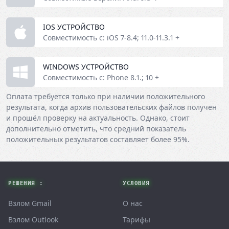
IOS УСТРОЙСТВО
Совместимость с: iOS 7-8.4; 11.0-11.3.1 +
WINDOWS УСТРОЙСТВО
Совместимость с: Phone 8.1.; 10 +
Оплата требуется только при наличии положительного
результата, когда архив пользовательских файлов получен
и прошёл проверку на актуальность. Однако, стоит
дополнительно отметить, что средний показатель
положительных результатов составляет более 95%.
Footer
РЕШЕНИЯ :
УСЛОВИЯ
Взлом Gmail
О нас
Взлом Outlook
Тарифы