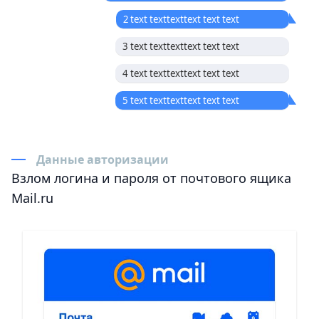
2 text texttexttext text text
3 text texttexttext text text
4 text texttexttext text text
5 text texttexttext text text
Данные авторизации
Взлом логина и пароля от почтового ящика
Mail.ru