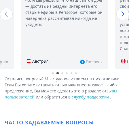
 святой долг
регистрации. Создал аккаунт, вбил
ернета его
свой город, и смог просматривать
, которые он
выдачу прямо в браузере.
икогда не
Понравилось, что не обязательно
устанавливать фильтры по полу и
возрасту, приложение может
показывать вообще всех
пользователей в твоем городе.
Спасибо!
Перу
Facebook
Instagram
Остались вопросы? Мы с удовольствием на них ответим:
Если Вы хотите оставить отзыв или внести какое – либо
предложение, Вы можете сделать это в разделе
отзывы
пользователей
или обратиться в
службу поддержки
.
ЧАСТО ЗАДАВАЕМЫЕ ВОПРОСЫ