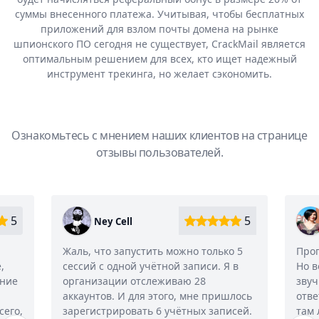
суммы внесенного платежа. Учитывая, чтобы бесплатных
приложений для взлом почты домена на рынке
шпионского ПО сегодня не существует, CrackMail является
оптимальным решением для всех, кто ищет надежный
инструмент трекинга, но желает сэкономить.
Ознакомьтесь с мнением наших клиентов на странице
отзывы пользователей.
5
5
Ney Cell
D
Жаль, что запустить можно только 5
Програм
сессий с одной учётной записи. Я в
Но вот 
е
организации отслеживаю 28
звучит
аккаунтов. И для этого, мне пришлось
ответ б
о,
зарегистрировать 6 учётных записей.
там лю