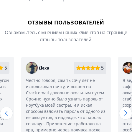
ОТЗЫВЫ ПОЛЬЗОВАТЕЛЕЙ
Ознакомьтесь с мнением наших клиентов на странице
отзывы пользователей.
5
5
Letto
чу лет не
Я веду популярный блог, давно искал
ышел на
софт для управления контентом
ольным путем.
аккаунта. Самым важным было найти
ть пароль от
стабильное решение, чтобы
 я искал
сохранять и статистику просмотров.
ь от одного из
Crack.email оказался попаданием в
, что пароль
яблочко, приложение моментально
работало на
отслеживает новые посты, и, что
лчаса после
особенно круто, сохраняет их, даже