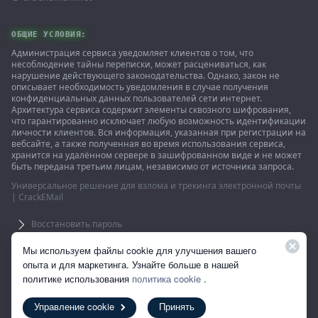
ОБЩИЕ УСЛОВИЯ:
Администрация сервиса уведомляет клиентов о том, что
несоблюдение тайны переписки, может расцениваться, как
нарушение действующего законодательства. Однако, закон не
описывает необходимость уведомления в случае получения
конфиденциальных данных пользователей сети интернет.
Архитектура сервиса содержит элементы сквозного шифрования,
что гарантированно исключает любую возможность идентификации
личности клиентов. Вся информация, указанная при регистрации на
вебсайте, а также полученная во время использования сервиса,
хранится на удалённом сервере в зашифрованном виде и не может
быть передана третьим лицам, независимо от источника запроса.
Универсальное решение для взлома и трекинга электронной почты
| CrackEMail
Восстановить пароль
Использование сайта подразумевает согласие с пользовательским
Мы используем файлы cookie для улучшения вашего
соглашением. 18 +
опыта и для маркетинга. Узнайте больше в нашей
политике использования
политика cookie
.
Bitcoin
Bitcoin Cash
Ethereum
Tether
Monero
Ripple
Управление cookie
Принять
Copyright ©2026 All Rights Reserved.
Все торговые марки являются