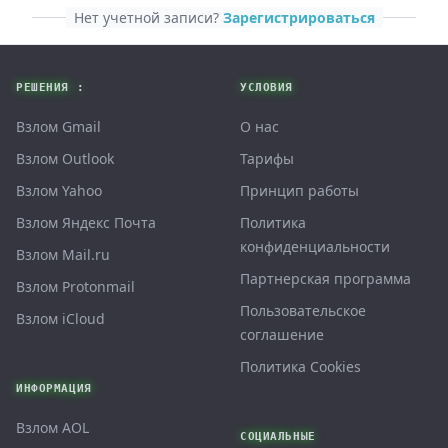
Нет учетной записи?
Зарегистрироваться
Footer
РЕШЕНИЯ :
УСЛОВИЯ
Взлом Gmail
О нас
Взлом Outlook
Тарифы
Взлом Yahoo
Принцип работы
Взлом Яндекс Почта
Политика
конфиденциальности
Взлом Mail.ru
Партнерская программа
Взлом Protonmail
Пользовательское
Взлом iCloud
соглашение
Политика Cookies
ИНФОРМАЦИЯ
Взлом AOL
СОЦИАЛЬНЫЕ